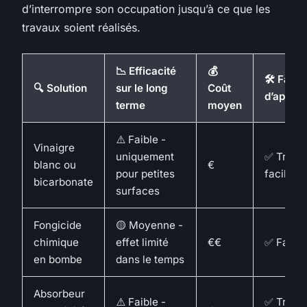
d’interrompre son occupation jusqu’à ce que les
travaux soient réalisés.
📉 Efficacité
💰
🛠 Facili
🔍 Solution
sur le long
Coût
d’applic
terme
moyen
⚠️ Faible -
Vinaigre
uniquement
✅ Très
blanc ou
€
pour petites
facile
bicarbonate
surfaces
Fongicide
🟡 Moyenne -
chimique
effet limité
€€
✅ Facile
en bombe
dans le temps
Absorbeur
⚠️ Faible -
✅ Très