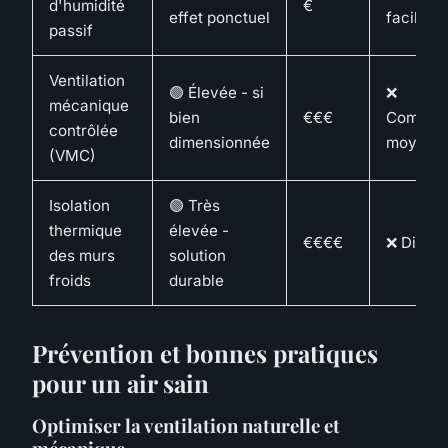
d'humidité
€
effet ponctuel
facile
passif
Ventilation
🟢 Élevée - si
❌
mécanique
bien
€€€
Complex
contrôlée
dimensionnée
moyenn
(VMC)
Isolation
🟢 Très
thermique
élevée -
€€€€
❌ Diffici
des murs
solution
froids
durable
Prévention et bonnes pratiques
pour un air sain
Optimiser la ventilation naturelle et