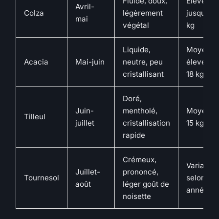
Fluide, doux,
Élevé,
Avril-
Colza
légèrement
jusqu’à 2
mai
végétal
kg
Liquide,
Moyen à
Acacia
Mai-juin
neutre, peu
élevé (12
cristallisant
18 kg)
Doré,
Juin-
mentholé,
Moyen (1
Tilleul
juillet
cristallisation
15 kg)
rapide
Crémeux,
Variable
Juillet-
prononcé,
Tournesol
selon les
août
léger goût de
années
noisette